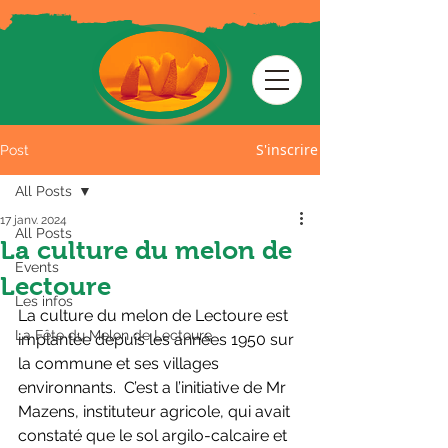
S'inscrire
Post
All Posts
17 janv. 2024
All Posts
La culture du melon de
Events
Lectoure
Les infos
La culture du melon de Lectoure est 
La Fête du Melon de Lectoure
implantée depuis les années 1950 sur 
la commune et ses villages 
environnants.  C’est a l’initiative de Mr 
Mazens, instituteur agricole, qui avait 
constaté que le sol argilo-calcaire et 