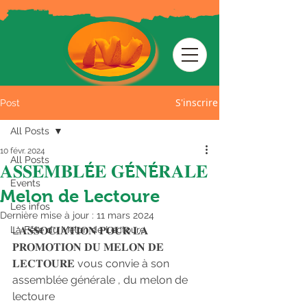
S'inscrire
Post
All Posts
10 févr. 2024
All Posts
𝐀𝐒𝐒𝐄𝐌𝐁𝐋É𝐄 𝐆É𝐍É𝐑𝐀𝐋𝐄
Events
Melon de Lectoure
Les infos
Dernière mise à jour :
11 mars 2024
La Fête du Melon de Lectoure
L'𝐀𝐒𝐒𝐎𝐂𝐈𝐀𝐓𝐈𝐎𝐍 𝐏𝐎𝐔𝐑 𝐋𝐀 
𝐏𝐑𝐎𝐌𝐎𝐓𝐈𝐎𝐍 𝐃𝐔 𝐌𝐄𝐋𝐎𝐍 𝐃𝐄 
𝐋𝐄𝐂𝐓𝐎𝐔𝐑𝐄 vous convie à son 
assemblée générale , du melon de 
lectoure