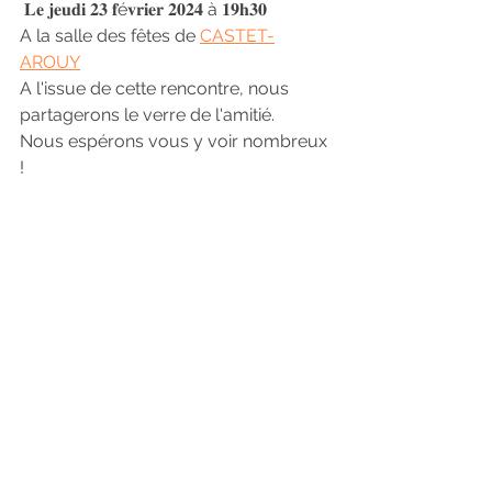
 𝐋𝐞 𝐣𝐞𝐮𝐝𝐢 𝟐𝟑 𝐟é𝐯𝐫𝐢𝐞𝐫 𝟐𝟎𝟐𝟒 à 𝟏𝟗𝐡𝟑𝟎
A la salle des fêtes de 
CASTET-
AROUY
A l'issue de cette rencontre, nous 
partagerons le verre de l'amitié.
Nous espérons vous y voir nombreux 
!