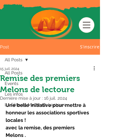
S'inscrire
Post
All Posts
15 juil. 2024
All Posts
Remise des premiers
Events
Melons de lectoure
Les infos
Dernière mise à jour :
16 juil. 2024
La Fête du Melon de Lectoure
Une belle initiative pour mettre à 
honneur les associations sportives 
locales !
avec la remise, des premiers 
Melons .