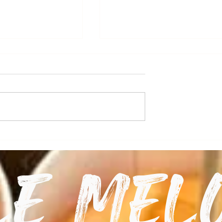
 pour le Melon
Le Melon de Lectoure
prépare sa saison 2026 !
Le Mel