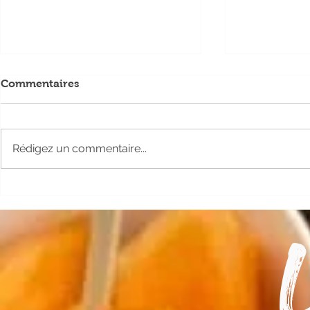
Commentaires
Rédigez un commentaire...
Soirée Concert & Melon à
Tout Roule
Lectoure
de lectoure