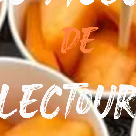
De
Lectou