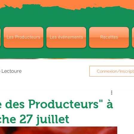
Les Producteurs
Les événements
Recettes
e Lectoure
Connexion/Inscript
e des Producteurs" à
e 27 juillet