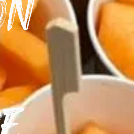
on
re