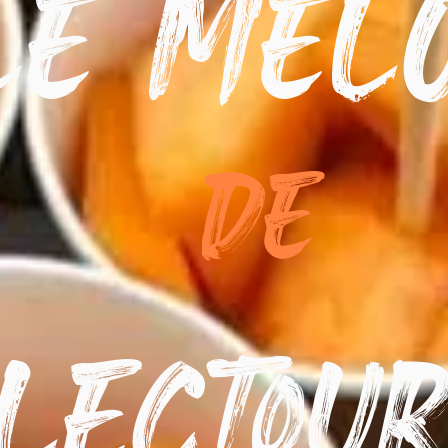
Le Mel
De
Lectou