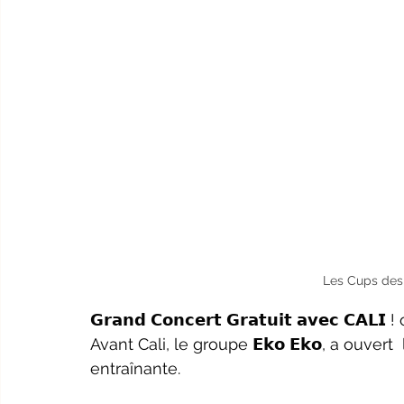
Les Cups des
𝗚𝗿𝗮𝗻𝗱 𝗖𝗼𝗻𝗰𝗲𝗿𝘁 𝗚𝗿𝗮𝘁𝘂𝗶𝘁 𝗮𝘃𝗲𝗰 𝗖𝗔𝗟
Avant Cali, le groupe 𝗘𝗸𝗼 𝗘𝗸𝗼, a ouver
entraînante.