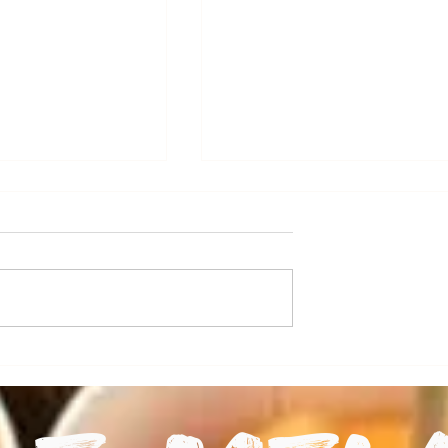
 pour le Melon
Le Melon de Lectoure
prépare sa saison 2026 !