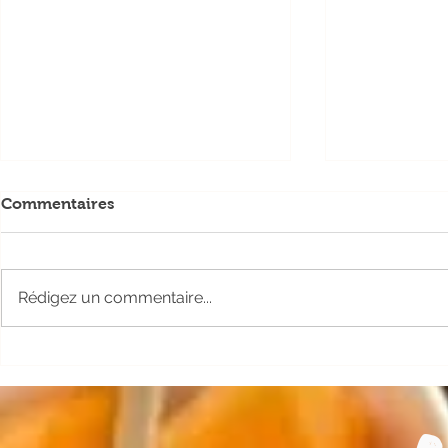
Commentaires
Rédigez un commentaire...
Soirée Concert & Melon à
Tout Roule
Lectoure
de lectoure